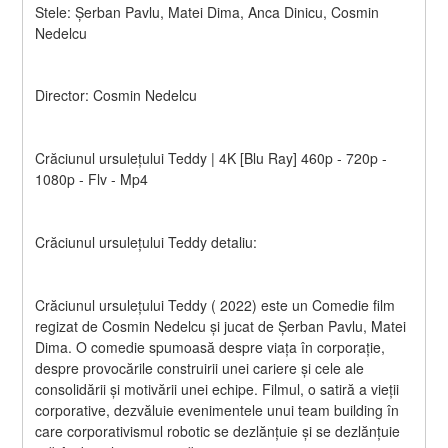
Stele: Șerban Pavlu, Matei Dima, Anca Dinicu, Cosmin 
Nedelcu
Director: Cosmin Nedelcu
Crăciunul ursulețului Teddy | 4K [Blu Ray] 460p - 720p - 
1080p - Flv - Mp4
Crăciunul ursulețului Teddy detaliu:
Crăciunul ursulețului Teddy ( 2022) este un Comedie film 
regizat de Cosmin Nedelcu și jucat de Șerban Pavlu, Matei 
Dima. O comedie spumoasă despre viața în corporație, 
despre provocările construirii unei cariere și cele ale 
consolidării și motivării unei echipe. Filmul, o satiră a vieții 
corporative, dezvăluie evenimentele unui team building în 
care corporativismul robotic se dezlănțuie și se dezlănțuie 