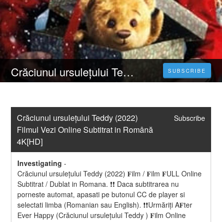
Crăciunul ursulețului Teddy (2022) Filmul Vezi Online Subtitrat in Română 4K[HD]
SUBSCRIBE
Crăciunul ursulețului Teddy (2022) 
Subscribe
Filmul Vezi Online Subtitrat in Română 
4K[HD]
Investigating
-
Crăciunul ursulețului Teddy (2022) 𝐅ilm / 𝐅ilm 𝐅ULL Online 
Subtitrat / Dublat in Romana. ❗❗️️ Daca subtitrarea nu 
porneste automat, apasati pe butonul CC de player si 
selectati limba (Romanian sau English). ❗❗️️Urmăriți A𝐅ter 
Ever Happy (Crăciunul ursulețului Teddy ) 𝐅ilm Online 